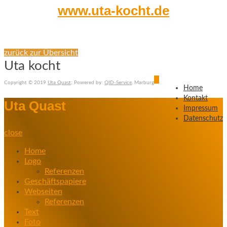
www.uta-kocht.de
zurück zur Übersicht
Uta kocht
Copyright © 2019
Uta Quast
; Powered by:
QID-Service
, Marburg
Home
Kontakt
Uta Quast
Impressum
Datenschutz
close
Home
Logo
Referenzen
Geschäftspapiere
Webseiten
Referenzen
Text
Foto