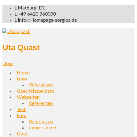
Skip
Marburg, DE
to
+49 6420 960090
content
Info@Homepage-sorglos.de
Uta Quast
close
Home
Logo
Referenzen
Geschäftspapiere
Webseiten
Referenzen
Text
Foto
Referenzen
Impressionen
Über