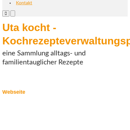
Kontakt
Primary
Primary
Menu
Menu
for
for
Uta kocht -
Mobile
Desktop
Kochrezepteverwaltung
eine Sammlung alltags- und
familientauglicher Rezepte
Webseite