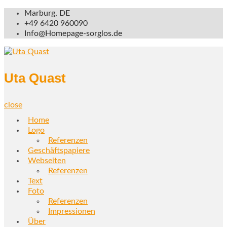
Skip
Marburg, DE
to
+49 6420 960090
content
Info@Homepage-sorglos.de
Uta Quast
close
Home
Logo
Referenzen
Geschäftspapiere
Webseiten
Referenzen
Text
Foto
Referenzen
Impressionen
Über