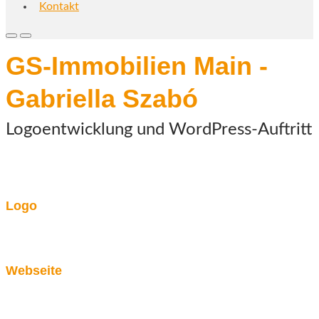
Kontakt
Primary
Primary
Menu
Menu
GS-Immobilien Main -
for
for
Mobile
Desktop
Gabriella Szabó
Logoentwicklung und WordPress-Auftritt
Logo
Webseite