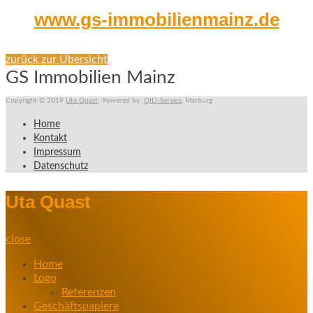
www.gs-immobilienmainz.de
zurück zur Übersicht
GS Immobilien Mainz
Copyright © 2019
Uta Quast
; Powered by:
QID-Service
, Marburg
Home
Kontakt
Impressum
Datenschutz
Uta Quast
close
Home
Logo
Referenzen
Geschäftspapiere